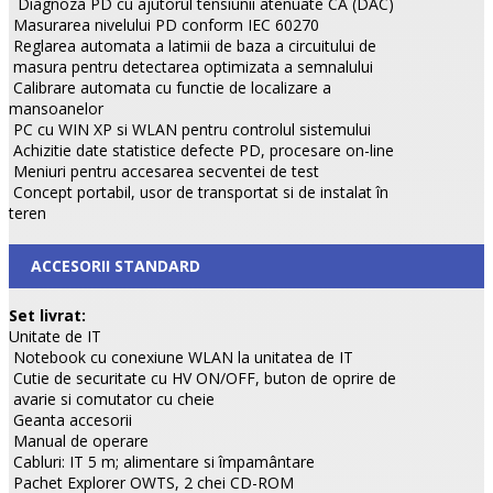
Diagnoza PD cu ajutorul tensiunii atenuate CA (DAC)
Masurarea nivelului PD conform IEC 60270
Reglarea automata a latimii de baza a circuitului de
masura pentru detectarea optimizata a semnalului
Calibrare automata cu functie de localizare a
mansoanelor
PC cu WIN XP si WLAN pentru controlul sistemului
Achizitie date statistice defecte PD, procesare on-line
Meniuri pentru accesarea secventei de test
Concept portabil, usor de transportat si de instalat în
teren
ACCESORII STANDARD
Set livrat:
Unitate de IT
Notebook cu conexiune WLAN la unitatea de IT
Cutie de securitate cu HV ON/OFF, buton de oprire de
avarie si comutator cu cheie
Geanta accesorii
Manual de operare
Cabluri: IT 5 m; alimentare si împamântare
Pachet Explorer OWTS, 2 chei CD-ROM