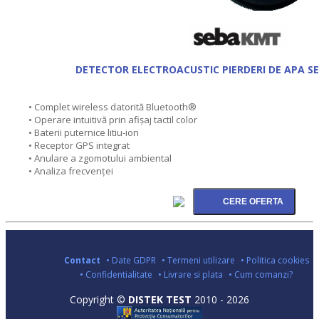
DETECTOR ELECTROACUSTIC PIERDERI DE APA S
• Complet wireless datorită Bluetooth®
• Operare intuitivă prin afișaj tactil color
• Baterii puternice litiu-ion
• Receptor GPS integrat
• Anulare a zgomotului ambiental
• Analiza frecvenţei
Contact
• Date GDPR
• Termeni utilizare
• Politica cookies
• Confidentialitate
• Livrare si plata
• Cum comanzi?
Copyright ©
DISTEK TEST
2010 - 2026