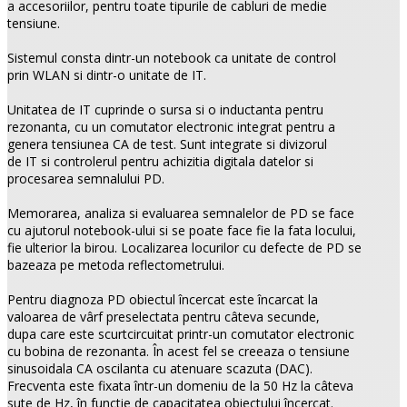
a accesoriilor, pentru toate tipurile de cabluri de medie
tensiune.
Sistemul consta dintr-un notebook ca unitate de control
prin WLAN si dintr-o unitate de IT.
Unitatea de IT cuprinde o sursa si o inductanta pentru
rezonanta, cu un comutator electronic integrat pentru a
genera tensiunea CA de test. Sunt integrate si divizorul
de IT si controlerul pentru achizitia digitala datelor si
procesarea semnalului PD.
Memorarea, analiza si evaluarea semnalelor de PD se face
cu ajutorul notebook-ului si se poate face fie la fata locului,
fie ulterior la birou. Localizarea locurilor cu defecte de PD se
bazeaza pe metoda reflectometrului.
Pentru diagnoza PD obiectul încercat este încarcat la
valoarea de vârf preselectata pentru câteva secunde,
dupa care este scurtcircuitat printr-un comutator electronic
cu bobina de rezonanta. În acest fel se creeaza o tensiune
sinusoidala CA oscilanta cu atenuare scazuta (DAC).
Frecventa este fixata într-un domeniu de la 50 Hz la câteva
sute de Hz, în functie de capacitatea obiectului încercat.