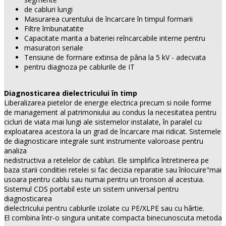
de cabluri lungi
Masurarea curentului de încarcare în timpul formarii
Filtre îmbunatatite
Capacitate marita a bateriei reîncarcabile interne pentru
masuratori seriale
Tensiune de formare extinsa de pâna la 5 kV - adecvata
pentru diagnoza pe cablurile de IT
Diagnosticarea dielectricului în timp
Liberalizarea pietelor de energie electrica precum si noile forme
de management al patrimoniului au condus la necesitatea pentru
cicluri de viata mai lungi ale sistemelor instalate, în paralel cu
exploatarea acestora la un grad de încarcare mai ridicat. Sistemele
de diagnosticare integrale sunt instrumente valoroase pentru
analiza
nedistructiva a retelelor de cabluri. Ele simplifica întretinerea pe
baza starii conditiei retelei si fac decizia reparatie sau înlocuire"mai
usoara pentru cablu sau numai pentru un tronson al acestuia.
Sistemul CDS portabil este un sistem universal pentru
diagnosticarea
dielectricului pentru cablurile izolate cu PE/XLPE sau cu hârtie.
El combina într-o singura unitate compacta binecunoscuta metoda