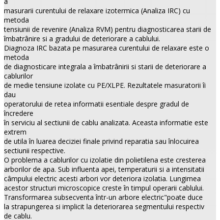
a
masurarii curentului de relaxare izotermica (Analiza IRC) cu
metoda
tensiunii de revenire (Analiza RVM) pentru diagnosticarea starii de
îmbatrânire si a gradului de deteriorare a cablului.
Diagnoza IRC bazata pe masurarea curentului de relaxare este o
metoda
de diagnosticare integrala a îmbatrânirii si starii de deteriorare a
cablurilor
de medie tensiune izolate cu PE/XLPE. Rezultatele masuratorii îi
dau
operatorului de retea informatii esentiale despre gradul de
încredere
în serviciu al sectiunii de cablu analizata. Aceasta informatie este
extrem
de utila în luarea deciziei finale privind reparatia sau înlocuirea
sectiunii respective.
O problema a cablurilor cu izolatie din polietilena este cresterea
arborilor de apa. Sub influenta apei, temperaturii si a intensitatii
câmpului electric acesti arbori vor deteriora izolatia. Lungimea
acestor structuri microscopice creste în timpul operarii cablului.
Transformarea subsecventa într-un arbore electric"poate duce
la strapungerea si implicit la deteriorarea segmentului respectiv
de cablu.