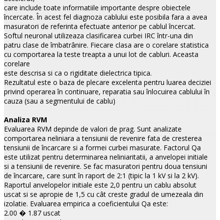
care include toate informatiile importante despre obiectele
încercate. În acest fel diagnoza cablului este posibila fara a avea
masuratori de referinta efectuate anterior pe cablul încercat.
Softul neuronal utilizeaza clasificarea curbei IRC într-una din
patru clase de îmbatrânire.
Fiecare clasa are o corelare statistica
cu comportarea la teste treapta a unui lot de cabluri. Aceasta
corelare
este descrisa si ca o rigiditate dielectrica tipica.
Rezultatul este o baza de plecare excelenta pentru luarea deciziei
privind operarea în continuare, reparatia sau înlocuirea cablului în
cauza (sau a segmentului de cablu)
Analiza RVM
Evaluarea RVM depinde de valori de prag. Sunt analizate
comportarea neliniara a tensiunii de revenire fata de cresterea
tensiunii de încarcare si a formei curbei masurate. Factorul Qa
este utilizat pentru determinarea neliniaritatii, a anvelopei initiale
si a tensiunii de revenire. Se fac masuratori pentru doua tensiuni
de încarcare, care sunt în raport de 2:1 (tipic la 1 kV si la 2 kV).
Raportul anvelopelor initiale este 2,0 pentru un cablu absolut
uscat si se apropie de 1,5 cu cât creste gradul de umezeala din
izolatie. Evaluarea empirica a coeficientului Qa este:
2.00 � 1.87 uscat