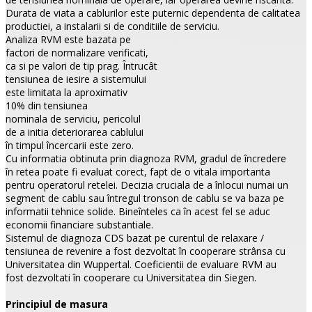
Durata de viata a cablurilor este puternic dependenta de calitatea
productiei, a instalarii si de conditiile de serviciu.
Analiza RVM este bazata pe
factori de normalizare verificati,
ca si pe valori de tip prag. Întrucât
tensiunea de iesire a sistemului
este limitata la aproximativ
10% din tensiunea
nominala de serviciu, pericolul
de a initia deteriorarea cablului
în timpul încercarii este zero.
Cu informatia obtinuta prin diagnoza RVM, gradul de încredere
în retea poate fi evaluat corect, fapt de o vitala importanta
pentru operatorul retelei. Decizia cruciala de a înlocui numai un
segment de cablu sau întregul tronson de cablu se va baza pe
informatii tehnice solide. Bineînteles ca în acest fel se aduc
economii financiare substantiale.
Sistemul de diagnoza CDS bazat pe curentul de relaxare /
tensiunea de revenire a fost dezvoltat în cooperare strânsa cu
Universitatea din Wuppertal. Coeficientii de evaluare RVM au
fost dezvoltati în cooperare cu Universitatea din Siegen.
Principiul de masura