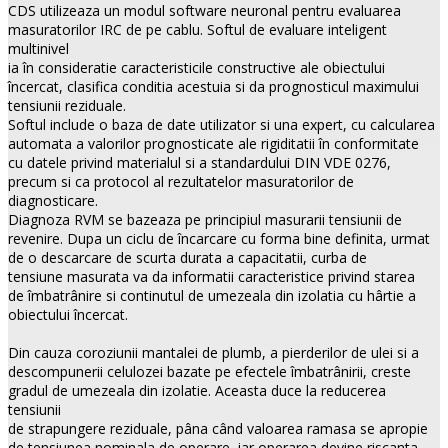
CDS utilizeaza un modul software neuronal pentru evaluarea
masuratorilor IRC de pe cablu. Softul de evaluare inteligent
multinivel
ia în consideratie caracteristicile constructive ale obiectului
încercat, clasifica conditia acestuia si da prognosticul maximului
tensiunii reziduale.
Softul include o baza de date utilizator si una expert, cu calcularea
automata a valorilor prognosticate ale rigiditatii în conformitate
cu datele privind materialul si a standardului DIN VDE 0276,
precum si ca protocol al rezultatelor masuratorilor de
diagnosticare.
Diagnoza RVM se bazeaza pe principiul masurarii tensiunii de
revenire. Dupa un ciclu de încarcare cu forma bine definita, urmat
de o descarcare de scurta durata a capacitatii, curba de
tensiune masurata va da informatii caracteristice privind starea
de îmbatrânire si continutul de umezeala din izolatia cu hârtie a
obiectului încercat.
Din cauza coroziunii mantalei de plumb, a pierderilor de ulei si a
descompunerii celulozei bazate pe efectele îmbatrânirii, creste
gradul de umezeala din izolatie. Aceasta duce la reducerea
tensiunii
de strapungere reziduale, pâna când valoarea ramasa se apropie
de tensiunea nominala de operare, iar operarea devine riscanta.