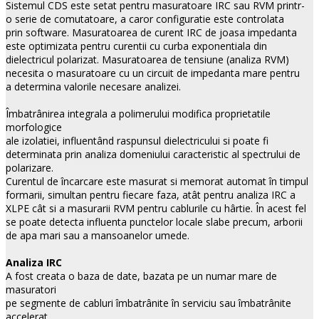
Sistemul CDS este setat pentru masuratoare IRC sau RVM printr-
o serie de comutatoare, a caror configuratie este controlata
prin software. Masuratoarea de curent IRC de joasa impedanta
este optimizata pentru curentii cu curba exponentiala din
dielectricul polarizat. Masuratoarea de tensiune (analiza RVM)
necesita o masuratoare cu un circuit de impedanta mare pentru
a determina valorile necesare analizei.
Îmbatrânirea integrala a polimerului modifica proprietatile
morfologice
ale izolatiei, influentând raspunsul dielectricului si poate fi
determinata prin analiza domeniului caracteristic al spectrului de
polarizare.
Curentul de încarcare este masurat si memorat automat în timpul
formarii, simultan pentru fiecare faza, atât pentru analiza IRC a
XLPE cât si a masurarii RVM pentru cablurile cu hârtie.
În acest fel
se poate detecta influenta punctelor locale slabe precum, arborii
de apa mari sau a mansoanelor umede.
Analiza IRC
A fost creata o baza de date, bazata pe un numar mare de
masuratori
pe segmente de cabluri îmbatrânite în serviciu sau îmbatrânite
accelerat,