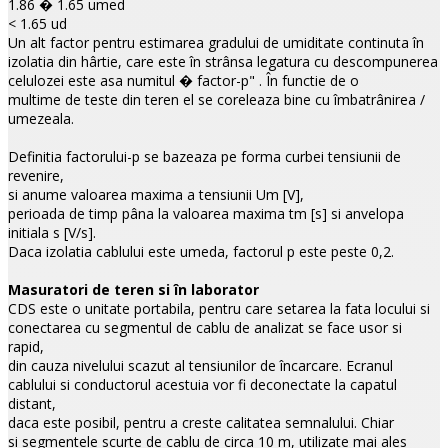
1.86 � 1.65 umed
< 1.65 ud
Un alt factor pentru estimarea gradului de umiditate continuta în
izolatia din hârtie, care este în strânsa legatura cu descompunerea
celulozei este asa numitul � factor-p" . În functie de o
multime de teste din teren el se coreleaza bine cu îmbatrânirea /
umezeala.
Definitia factorului-p se bazeaza pe forma curbei tensiunii de
revenire,
si anume valoarea maxima a tensiunii Um [V],
perioada de timp pâna la valoarea maxima tm [s] si anvelopa
initiala s [V/s].
Daca izolatia cablului este umeda, factorul p este peste 0,2.
Masuratori de teren si în laborator
CDS este o unitate portabila, pentru care setarea la fata locului si
conectarea cu segmentul de cablu de analizat se face usor si
rapid,
din cauza nivelului scazut al tensiunilor de încarcare. Ecranul
cablului si conductorul acestuia vor fi deconectate la capatul
distant,
daca este posibil, pentru a creste calitatea semnalului. Chiar
si segmentele scurte de cablu de circa 10 m, utilizate mai ales