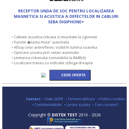
RECEPTOR UNDA DE SOC PENTRU LOCALIZAREA
MAGNETICA SI ACUSTICA A DEFECTELOR IN CABLURI
SEBA DIGIPHONE+
• Calitate acustica ridicata si imunitate la zgomote
• Functie �tasta muta" automata
• Afisaj color antireflexiv, vizibil în lumina soarelui
• Operare usoara prin setari automate
• Limitarea volumului comutabila la 84dB(A)
• Localizare traseu cu indicatie stânga-dreapta
Contact
• Date GDPR
• Termeni utilizare
• Politica cookies
• Confidentialitate
• Livrare si plata
• Cum comanzi?
Copyright ©
DISTEK TEST
2010 - 2026