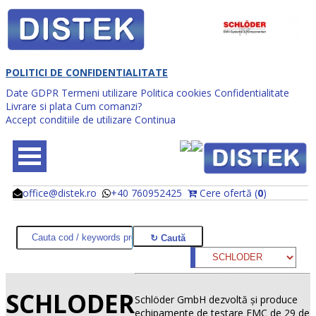
POLITICI DE CONFIDENTIALITATE
Date GDPR
Termeni utilizare
Politica cookies
Confidentialitate
Livrare si plata
Cum comanzi?
Accept conditiile de utilizare
Continua
office@distek.ro
+40 760952425
Cere ofertă (
0
)
@
@
SCHLODER
Schlöder GmbH dezvoltă şi produce
echipamente de testare EMC de 29 de