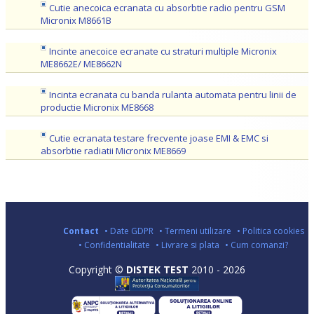
Cutie anecoica ecranata cu absorbtie radio pentru GSM
Micronix M8661B
Incinte anecoice ecranate cu straturi multiple Micronix
ME8662E/ ME8662N
Incinta ecranata cu banda rulanta automata pentru linii de
productie Micronix ME8668
Cutie ecranata testare frecvente joase EMI & EMC si
absorbtie radiatii Micronix ME8669
Contact
• Date GDPR
• Termeni utilizare
• Politica cookies
• Confidentialitate
• Livrare si plata
• Cum comanzi?
Copyright ©
DISTEK TEST
2010 - 2026