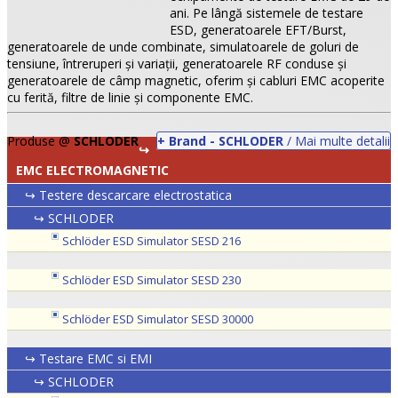
ani. Pe lângă sistemele de testare
ESD, generatoarele EFT/Burst,
generatoarele de unde combinate, simulatoarele de goluri de
tensiune, întreruperi şi variaţii, generatoarele RF conduse şi
generatoarele de câmp magnetic, oferim şi cabluri EMC acoperite
cu ferită, filtre de linie şi componente EMC.
Produse @
SCHLODER
+ Brand - SCHLODER
/ Mai multe detalii
↪
EMC ELECTROMAGNETIC
↪ Testere descarcare electrostatica
↪ SCHLODER
•
Schlöder ESD Simulator SESD 216
•
Schlöder ESD Simulator SESD 230
•
Schlöder ESD Simulator SESD 30000
↪ Testare EMC si EMI
↪ SCHLODER